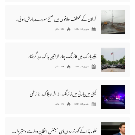
کراچی کے مختلف علاقوں میں صبح سویرے بارش ہوئی۔
جنوري 22, 2024
226 مناظر
ٹنلے پارک میں فائرنگ، چار خواتین ہلاک مرد گرفتار
جنوري 22, 2024
218 مناظر
کیٹی میں پارٹی میں فائرنگ، 3 افراد ہلاک، 2 زخمی
جنوري 22, 2024
173 مناظر
فلوریڈا کے گورنر رون ڈی سینٹس انتخابی دوڑ سے دستبردار، ڈونلڈ ٹرمپ کی حمایت