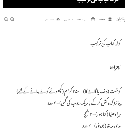
گولہ کباب کی ترکیب
پکوان
admin
دسمبر 3, 2023
0 تبصرے
183 مناظر
گولہ کباب کی ترکیب
اجزاء:
گوشت (بیف یا گائے کا) – ۲۵۰ گرام (کچھوٹے گولے بنانے کے لئے)
پیاز (کدوکش کرکے باریک چوپ کی گئی) – ۲ عدد
ہرا دھنیا (کٹا ہوا) – ۲ چمچ
ہری مرچ (چوپٹی) – ۲ عدد