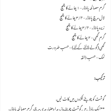
گرم مصالحہ پاؤڈر – ۱ چائے کا چمچ
لال مرچ پاؤڈر – ۳/۴ چائے کا چمچ
زیرہ پاؤڈر – ۳/۴ چائے کا چمچ
گرم گھی – ۲ چائے کا چمچ
گھی (گولے ڈالنے کے لئے) – حسبِ ضرورت
نمک – حسبِ ذائقہ
ترکیب:
گوشت کو چوپٹے ٹکڑوں میں کاٹ لیں.
**ایک باؤل میں گوشت چوپٹا پیاز، ہرا دھنیا، ہری مرچ، گرم مصالحہ پاؤڈر،