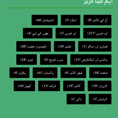
اہم کیٹا گریز
آج کے کالمز
(8)
اسلام
(5)
انٹرنیشنل
(44)
اہم خبریں
(317)
اہم خبریں
(3)
بچوں کے لیے
(4)
تصاویر اور مناظر
(1)
تعلیم
(10)
دلچسپ و عجیب
(20)
سائنس اور ٹیکنالوجی
(15)
سیر و تفریح
(6)
شوبز
(24)
صحت
(18)
فیچر کالمز
(6)
پاکستان
(41)
پکوان
(4)
کاروبار
(19)
کالمز
(19)
کرکٹ
(13)
کھیل
(34)
کہانیاں
(3)
ہاکی
(1)