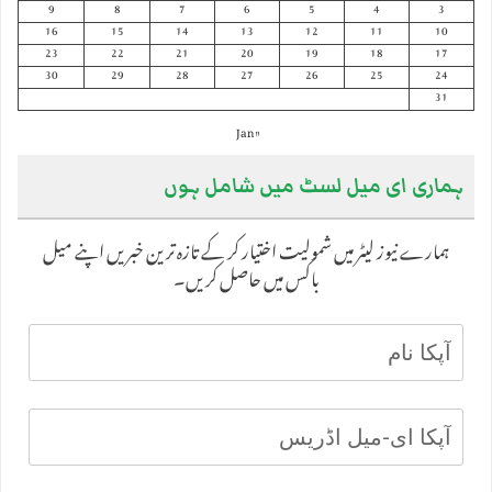
9
8
7
6
5
4
3
16
15
14
13
12
11
10
23
22
21
20
19
18
17
30
29
28
27
26
25
24
31
« Jan
ہماری ای میل لسٹ میں شامل ہوں
ہمارے نیوز لیٹر میں شمولیت اختیار کر کے تازہ ترین خبریں اپنے میل
باکس میں حاصل کریں۔