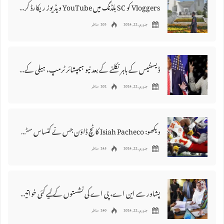
Vloggers کو SC بلڈنگ میں YouTube ویڈیوز ریکارڈ کرنے سے روک دیا گیا۔
جنوري 22, 2024
203 مناظر
ڈیسنٹیس کے باہر نکلنے کے بعد نیو ہیمپشائر ٹرمپ، ہیلی کے لیے کیا رکھتا ہے؟
جنوري 22, 2024
202 مناظر
دیکھو: Isiah Pacheco کا ٹچ ڈاؤن جس نے کنساس سٹی چیفس کا AFC مستقبل بدل دیا۔
جنوري 22, 2024
245 مناظر
پشاور سے این اے، پی اے کی نشستوں کے لیے کئی خواتین رہنما میدان میں ہیں۔
جنوري 22, 2024
240 مناظر