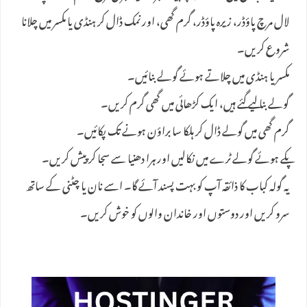
لال مرچ پاؤڈر، زیرہ پاؤڈر، گرم گھی، اور نمک ڈال کر ہنڈی یا مکسر میں چلانا
شروع کریں۔
مکسر یا ہنڈی میں چلاتے ہوئے گولے بنائیں۔
گولے بنا لیے گئے ہیں، ایک کڑھائی میں گھی گرم کریں۔
گرم گھی میں گولے ڈال کر ہلکا سا براؤن ہونے تک پکائیں۔
پکے ہوئے گولے ٹرے میں نکالیں اور ہرا دھنیا سے سجا کر پیش کریں۔
یہ گولہ کباب کا ذائقہ آپ کو بہت پسند آئے گا۔ اسے نان یا چٹنی کے ساتھ
سرو کریں اور دوستوں اور خاندان والوں کو خوش کریں۔