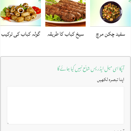
سفید چکن مرچ
سیخ کباب کا طریقہ
گولہ کباب کی ترکیب
آپکا ای میل ایڈریس شائع نہیں کیا جائے گا
اپنا تبصرہ لکھیں