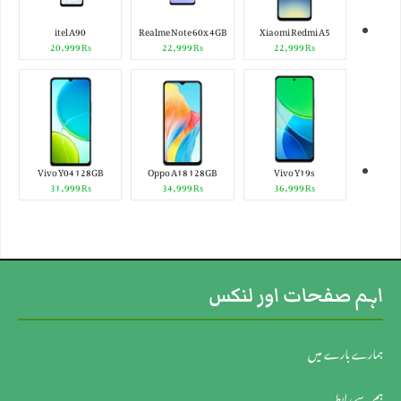
itel A90
Realme Note 60x 4GB
Xiaomi Redmi A5
₨ 20,999
₨ 22,999
₨ 22,999
Vivo Y04 128GB
Oppo A18 128GB
Vivo Y19s
₨ 31,999
₨ 34,999
₨ 36,999
اہم صفحات اور لنکس
ہمارے بارے میں