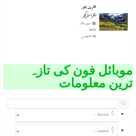
فطرت بطور
انفراسٹرکچر
دسمبر 10,
2023
0 تبصرے
موبائل فون کی تازہ
ترین معلومات