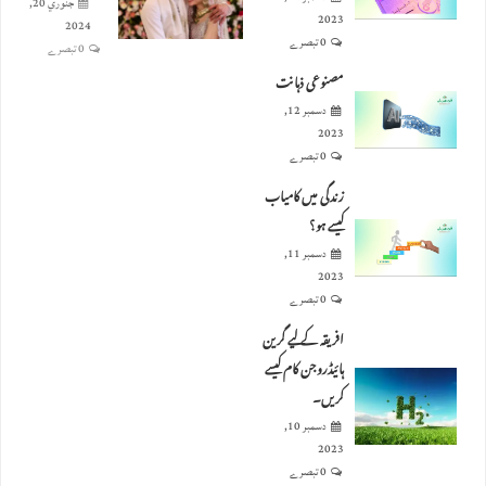
جنوري 20,
2023
2024
0 تبصرے
0 تبصرے
مصنوعی ذہانت
دسمبر 12,
2023
0 تبصرے
زندگی میں کامیاب
کیسے ہو؟
دسمبر 11,
2023
0 تبصرے
افریقہ کے لیے گرین
ہائیڈروجن کام کیسے
کریں۔
دسمبر 10,
2023
0 تبصرے