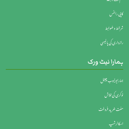
ہم سے رابطہ
کاپی رائٹس
شرائط و ضوابط
رازداری کی پالیسی
ہمارا نیٹ ورک
ہمارایوٹیوب چینل
نوکری کی تلاش
مفت خرید فروخت
اسکالرشپ