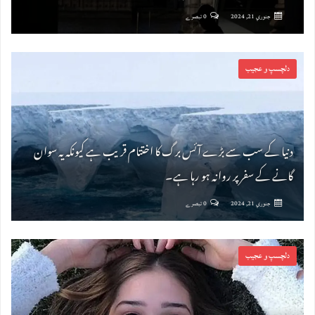
جنوري 21, 2024
0 تبصرے
دلچسپ و عجیب
دنیا کے سب سے بڑے آئس برگ کا اختتام قریب ہے کیونکہ یہ سوان
گانے کے سفر پر روانہ ہو رہا ہے۔
جنوري 21, 2024
0 تبصرے
دلچسپ و عجیب