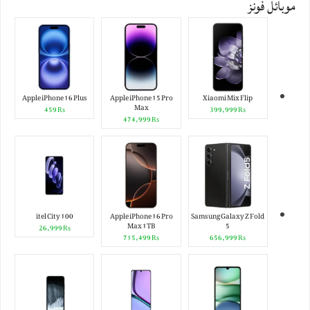
موبائل فونز
Apple iPhone 16 Plus
Apple iPhone 15 Pro
Xiaomi Mix Flip
Max
₨ 459
₨ 399,999
₨ 474,999
itel City 100
Apple iPhone 16 Pro
Samsung Galaxy Z Fold
Max 1TB
5
₨ 26,999
₨ 715,499
₨ 656,999