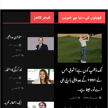
کھیلوں کی دنیا سے خبریں
فیچر کالمز
متوازی عدالتیں – بابر اعوان
ستمبر 27,
2016
0 تبصرے
نک ڈنلپ کون ہے؟ شوقیہ جس
کار کردگی کا امتحان – ریحام خان
نے 1991 کے بعد پہلی بار پی جی
ستمبر 27,
2016
اے ٹور جیتا ہے۔
0 تبصرے
جنوري 22, 2024
0 تبصرے
ایک احمقانہ تحریر – آفتاب اقبال