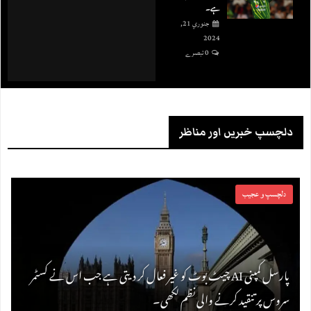
ہے۔
جنوري 21,
2024
0 تبصرے
دلچسپ خبریں اور مناظر
دلچسپ و عجیب
پارسل کمپنی AI چیٹ بوٹ کو غیر فعال کر دیتی ہے جب اس نے کسٹمر
سروس پر تنقید کرنے والی نظم لکھی۔