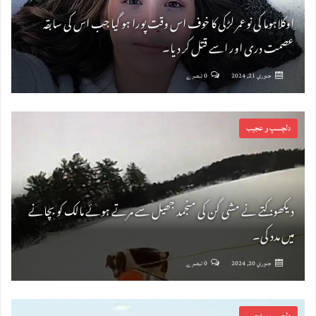
اوکلاہوما کی نوعمر لڑکی کا خوف اس وقت پورا ہو گیا جب اس کی سابقہ ​​
عصمت دری اور اسے قتل کر دیا۔
جنوري 21, 2024
0 تبصرے
دلچسپ و عجیب
دیکھو: کتے نے مشی گن کی منجمد جھیل سے مرتے ہوئے مالک کو بچانے
میں مدد کی۔
جنوري 20, 2024
0 تبصرے
دلچسپ و عجیب