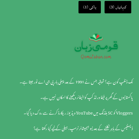
کہانیاں
(3)
ہاکی
(1)
نک ڈنلپ کون ہے؟ شوقیہ جس نے 1991 کے بعد پہلی بار پی جی اے ٹور جیتا ہے۔
پاکستانیوں کے گھر پر فیفا ورلڈ کپ کوالیفائر دیکھنے کا امکان نہیں ہے۔
Vloggers کو SC بلڈنگ میں YouTube ویڈیوز ریکارڈ کرنے سے روک دیا گیا۔
ڈیسنٹیس کے باہر نکلنے کے بعد نیو ہیمپشائر ٹرمپ، ہیلی کے لیے کیا رکھتا ہے؟