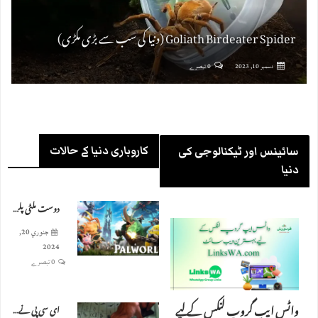
Goliath Birdeater Spider (دنیا کی سب سے بڑی مکڑی)
دسمبر 10, 2023
0 تبصرے
کاروباری دنیا کے حالات
سائینس اور ٹیکنالوجی کی
دنیا
دوست ملٹی پلیئر کے ذریعے آپ کے پالورلڈ ایڈونچر میں کیسے شامل ہو سکتے ہیں؟
جنوري 20,
2024
0 تبصرے
واٹس ایپ گروپ لنکس کے لیے
ای سی پی نے 8 فروری کے انتخابات کے لیے پوسٹل بیلٹ جاری کیے ہیں۔