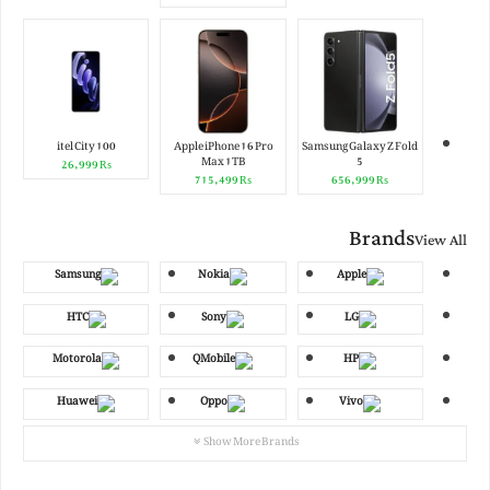
itel City 100
Apple iPhone 16 Pro
Samsung Galaxy Z Fold
Max 1TB
5
₨ 26,999
₨ 715,499
₨ 656,999
Brands
View All
Show More Brands