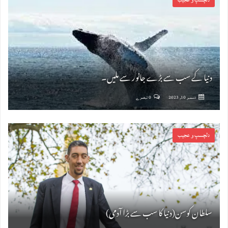
دنیا کے سب سے بڑے جانور سے ملیں۔
دسمبر 10, 2023
0 تبصرے
دلچسپ و عجیب
سلطان کوسن(دنیا کا سب سے بڑا آدمی)