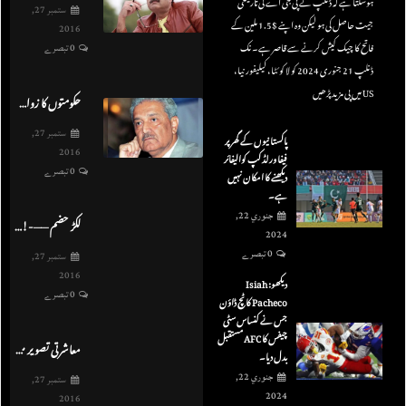
ہوسکتا ہے کہ ڈنلپ نے پی جی اے کی تاریخی
ستمبر 27,
جیت حاصل کی ہو لیکن وہ اپنے $1.5 ملین کے
2016
فاتح کا چیک کیش کرنے سے قاصر ہے۔ نک
0 تبصرے
ڈنلپ 21 جنوری 2024 کو لا کوئٹا، کیلیفورنیا،
US میں پی مزید پڑھیں
حکومتوں کا زوال – ڈاکٹر عبدالقدیر خان
ستمبر 27,
پاکستانیوں کے گھر پر
2016
فیفا ورلڈ کپ کوالیفائر
0 تبصرے
دیکھنے کا امکان نہیں
ہے۔
جنوري 22,
لکڑ حضم ——-! علی معین نوازش
2024
0 تبصرے
ستمبر 27,
2016
دیکھو: Isiah
0 تبصرے
Pacheco کا ٹچ ڈاؤن
جس نے کنساس سٹی
چیفس کا AFC مستقبل
معاشرتی تصویر میں رنگ کیسے بھریں – وجاحت مسعود
بدل دیا۔
جنوري 22,
ستمبر 27,
2024
2016