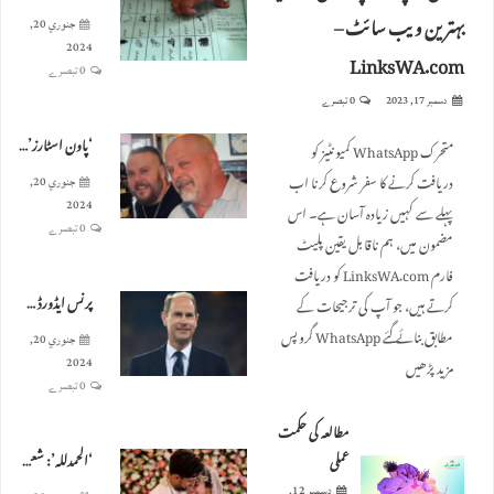
بہترین ویب سائٹ –
جنوري 20,
2024
LinksWA.com
0 تبصرے
دسمبر 17, 2023
0 تبصرے
‘پاون اسٹارز’ کے رکن رک ہیریسن کا بیٹا 39 سال کی عمر میں مردہ پایا گیا۔
متحرک WhatsApp کمیونٹیز کو
دریافت کرنے کا سفر شروع کرنا اب
جنوري 20,
2024
پہلے سے کہیں زیادہ آسان ہے۔ اس
0 تبصرے
مضمون میں، ہم ناقابل یقین پلیٹ
فارم LinksWA.com کو دریافت
پرنس ایڈورڈ نے رائل برمنگھم کنزرویٹوائر کا دورہ کیا۔
کرتے ہیں، جو آپ کی ترجیحات کے
مطابق بنائے گئے WhatsApp گروپس
جنوري 20,
مزید پڑھیں
2024
0 تبصرے
مطالعہ کی حکمت
‘الحمدللہ’: شعیب ملک نے ثنا جاوید سے شادی کرلی
عملی
دسمبر 12,