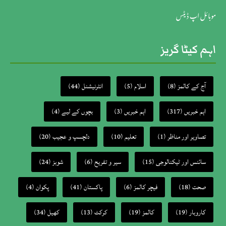
موبائل اپ ڈیٹس
اہم کیٹا گریز
آج کے کالمز
(8)
اسلام
(5)
انٹرنیشنل
(44)
اہم خبریں
(317)
اہم خبریں
(3)
بچوں کے لیے
(4)
تصاویر اور مناظر
(1)
تعلیم
(10)
دلچسپ و عجیب
(20)
سائنس اور ٹیکنالوجی
(15)
سیر و تفریح
(6)
شوبز
(24)
صحت
(18)
فیچر کالمز
(6)
پاکستان
(41)
پکوان
(4)
کاروبار
(19)
کالمز
(19)
کرکٹ
(13)
کھیل
(34)