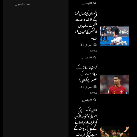
0 تبصرے
0 تبصرے
پاکستان کی نیوزی لینڈ
کے خلاف 3-2 سے
شکست نے پیرس
اولمپکس کی امیدیں توڑ
دیں۔
جنوري 21,
2024
0 تبصرے
کرسٹیانو رونالڈو کے
ریٹائرمنٹ کے
منصوبے کیا ہیں؟
جنوري 21,
2024
0 تبصرے
شاہین کا کہنا ہے کہ
ہمیں ٹی ٹوئنٹی ورلڈ کپ
کی طرف قدم بڑھانے
کے لیے ایک یونٹ کے
طور پر فتح کی ضرورت