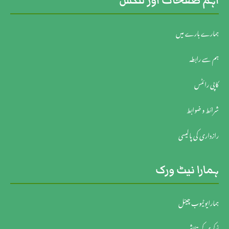
اہم صفحات اور لنکس
ہمارے بارے میں
ہم سے رابطہ
کاپی رائٹس
شرائط و ضوابط
رازداری کی پالیسی
ہمارا نیٹ ورک
ہمارایوٹیوب چینل