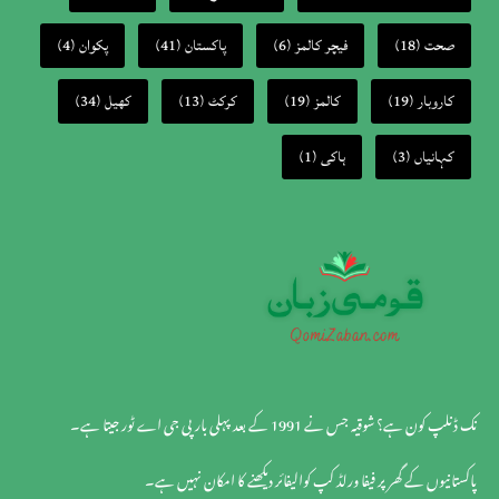
صحت
(18)
فیچر کالمز
(6)
پاکستان
(41)
پکوان
(4)
کاروبار
(19)
کالمز
(19)
کرکٹ
(13)
کھیل
(34)
کہانیاں
(3)
ہاکی
(1)
نک ڈنلپ کون ہے؟ شوقیہ جس نے 1991 کے بعد پہلی بار پی جی اے ٹور جیتا ہے۔
پاکستانیوں کے گھر پر فیفا ورلڈ کپ کوالیفائر دیکھنے کا امکان نہیں ہے۔