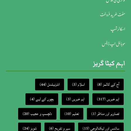
نوکری کی تلاش
مفت خرید فروخت
اسکالرشپ
موبائل اپ ڈیٹس
اہم کیٹا گریز
آج کے کالمز
(8)
اسلام
(5)
انٹرنیشنل
(44)
اہم خبریں
(317)
اہم خبریں
(3)
بچوں کے لیے
(4)
تصاویر اور مناظر
(1)
تعلیم
(10)
دلچسپ و عجیب
(20)
سائنس اور ٹیکنالوجی
(15)
سیر و تفریح
(6)
شوبز
(24)