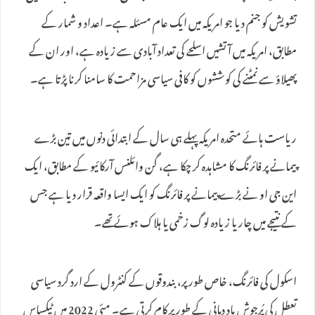
تشویش کو جنم دیا جو امریکہ میں ایک عام مسئلہ ہے۔ اعداد و شمار کے
مطابق، امریکہ میں آتشیں اسلحے کی تعداد آبادی سے زیادہ ہے، اور ان کے
پھیلاؤ سے نمٹنے کی کوششوں کو کافی سیاسی مزاحمت کا سامنا کرنا پڑتا ہے۔
ریاست ہائے متحدہ امریکہ پہلے ہی سال کے ابتدائی دنوں میں تین بڑے
پیمانے پر فائرنگ کا مشاہدہ کر چکا ہے، گن وائلنس آرکائیو کے مطابق، ایک
این جی او نے بڑے پیمانے پر فائرنگ کو ایک ایسا واقعہ قرار دیا ہے جس
کے نتیجے میں چار یا زیادہ لوگ زخمی یا ہلاک ہوئے تھے۔
اسکول کی فائرنگ، خاص طور پر، بندوقوں کے کنٹرول کے ارد گرد سیاسی
تعطل کی پُرجوش یاد دہانی کے طور پر کام کرتی ہے۔ مئی 2022 میں ٹیکساس