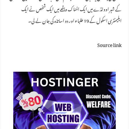
کے شہر اوولڈے میں ایک المناک واقعے میں ایک شخص نے ایک
ایلیمنٹری اسکول کے 19 طلباء اور دو اساتذہ کی جان لے لی۔
Source link