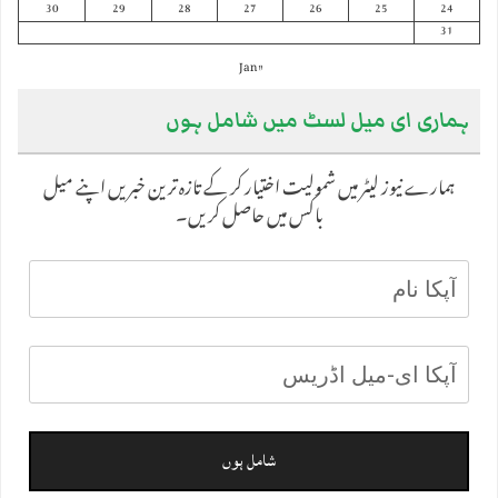
30
29
28
27
26
25
24
31
« Jan
ہماری ای میل لسٹ میں شامل ہوں
ہمارے نیوز لیٹر میں شمولیت اختیار کر کے تازہ ترین خبریں اپنے میل
باکس میں حاصل کریں۔