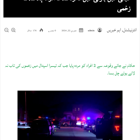
زخمی
انٹرنیشنل
,
اہم خبریں
admin
جنوري 22, 2024
0 تبصرے
176 مناظر
حکام نے جائے وقوعہ سے 2 افراد کو مردہ پایا جب کہ تیسرا اسپتال میں زخموں کی تاب نہ
لاتے ہوئے چل بسا۔