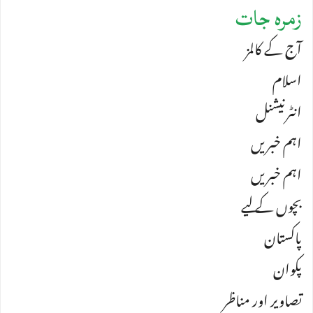
زمرہ جات
آج کے کالمز
اسلام
انٹرنیشنل
اہم خبریں
اہم خبریں
بچوں کے لیے
پاکستان
پکوان
تصاویر اور مناظر