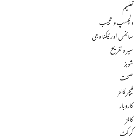
تعلیم
دلچسپ و عجیب
سائنس اور ٹیکنالوجی
سیر و تفریح
شوبز
صحت
فیچر کالمز
کاروبار
کالمز
کرکٹ