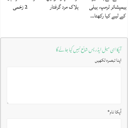
ہیمپشائر ٹرمپ، ہیلی
ہلاک مرد گرفتار
2 زخمی
کے لیے کیا رکھتا…
آپکا ای میل ایڈریس شائع نہیں کیا جائے گا
اپنا تبصرہ لکھیں
آپکا نام
*