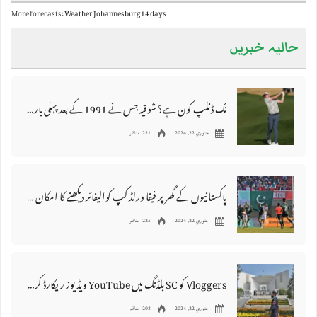
More forecasts:
Weather Johannesburg 14 days
حالیہ خبریں
نک ڈنلپ کون ہے؟ شوقیہ جس نے 1991 کے بعد پہلی بار پی جی اے ٹور جیتا ہے۔
جنوري 22, 2024
221 مناظر
پاکستانیوں کے گھر پر فیفا ورلڈ کپ کوالیفائر دیکھنے کا امکان نہیں ہے۔
جنوري 22, 2024
225 مناظر
Vloggers کو SC بلڈنگ میں YouTube ویڈیوز ریکارڈ کرنے سے روک دیا گیا۔
جنوري 22, 2024
203 مناظر