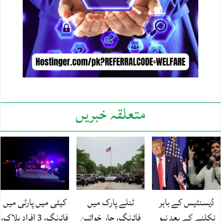
متعلقہ خبریں
ڈیسنٹیس کے باہر
ٹنلے پارک میں
کیٹی میں پارٹی میں
نکلنے کے بعد نیو
فائرنگ، چار خواتین
فائرنگ، 3 افراد ہلاک،