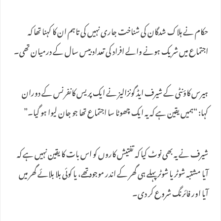
حکام نے ہلاک شدگان کی شناخت جاری نہیں کی تاہم ان کا کہنا تھا کہ
اجتماع میں شریک ہونے والے افراد کی تعداد بیس سال کے درمیان تھی۔
ہیرس کاؤنٹی کے شیرف ایڈ گونزالیز نے ایک پریس کانفرنس کے دوران
کہا: “ہمیں یقین ہے کہ یہ ایک چھوٹا سا اجتماع تھا جو جان لیوا ہو گیا۔”
شیرف نے یہ بھی نوٹ کیا کہ تفتیش کاروں کو اس بات کا یقین نہیں ہے کہ
آیا مشتبہ شوٹر یا شوٹر پہلے ہی گھر کے اندر موجود تھے، یا کوئی بلا بلائے گھر میں
آیا اور فائرنگ شروع کر دی۔