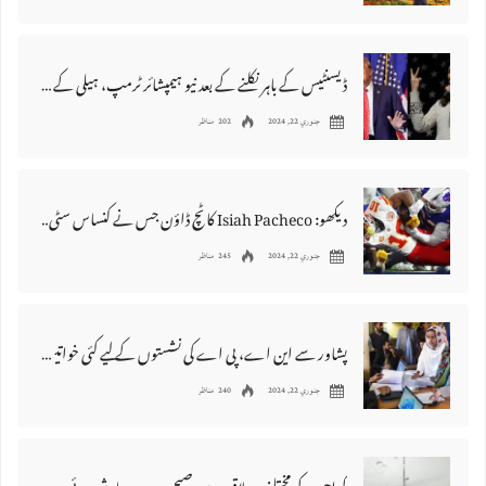
ڈیسنٹیس کے باہر نکلنے کے بعد نیو ہیمپشائر ٹرمپ، ہیلی کے لیے کیا رکھ
جنوري 22, 2024
202 مناظر
دیکھو: Isiah Pacheco کا ٹچ ڈاؤن جس نے کنساس سٹی چیفس کا AFC مستقبل بدل دیا۔
جنوري 22, 2024
245 مناظر
پشاور سے این اے، پی اے کی نشستوں کے لیے کئی خواتین رہنما مید
جنوري 22, 2024
240 مناظر