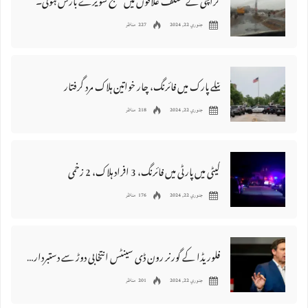
کراچی کے مختلف علاقوں میں صبح سویرے بارش ہوئی۔
جنوري 22, 2024
227 مناظر
ٹنلے پارک میں فائرنگ، چار خواتین ہلاک مرد گرفتار
جنوري 22, 2024
218 مناظر
کیٹی میں پارٹی میں فائرنگ، 3 افراد ہلاک، 2 زخمی
جنوري 22, 2024
176 مناظر
فلوریڈا کے گورنر رون ڈی سینٹس انتخابی دوڑ سے دستبردار، ڈونلڈ ٹ
جنوري 22, 2024
201 مناظر