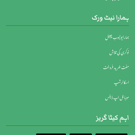
ہمارا نیٹ ورک
ہمارایوٹیوب چینل
نوکری کی تلاش
مفت خرید فروخت
اسکالرشپ
موبائل اپ ڈیٹس
اہم کیٹا گریز