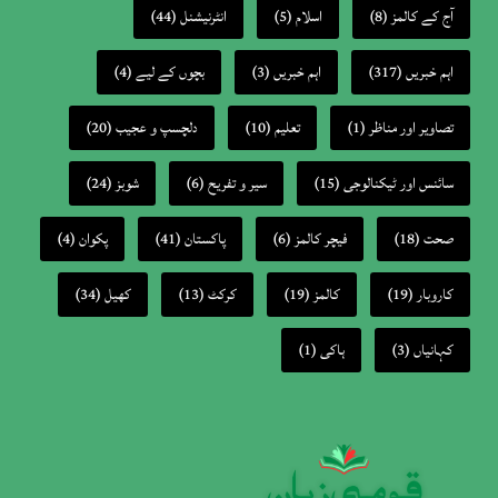
آج کے کالمز
(8)
اسلام
(5)
انٹرنیشنل
(44)
اہم خبریں
(317)
اہم خبریں
(3)
بچوں کے لیے
(4)
تصاویر اور مناظر
(1)
تعلیم
(10)
دلچسپ و عجیب
(20)
سائنس اور ٹیکنالوجی
(15)
سیر و تفریح
(6)
شوبز
(24)
صحت
(18)
فیچر کالمز
(6)
پاکستان
(41)
پکوان
(4)
کاروبار
(19)
کالمز
(19)
کرکٹ
(13)
کھیل
(34)
کہانیاں
(3)
ہاکی
(1)