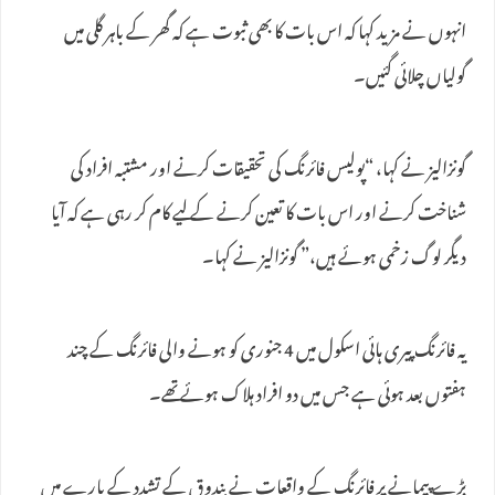
انہوں نے مزید کہا کہ اس بات کا بھی ثبوت ہے کہ گھر کے باہر گلی میں
گولیاں چلائی گئیں۔
گونزالیز نے کہا، “پولیس فائرنگ کی تحقیقات کرنے اور مشتبہ افراد کی
شناخت کرنے اور اس بات کا تعین کرنے کے لیے کام کر رہی ہے کہ آیا
دیگر لوگ زخمی ہوئے ہیں،” گونزالیز نے کہا۔
یہ فائرنگ پیری ہائی اسکول میں 4 جنوری کو ہونے والی فائرنگ کے چند
ہفتوں بعد ہوئی ہے جس میں دو افراد ہلاک ہوئے تھے۔
بڑے پیمانے پر فائرنگ کے واقعات نے بندوق کے تشدد کے بارے میں