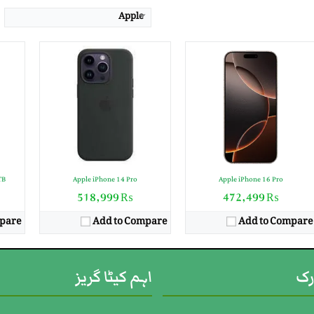
Apple
TB
Apple iPhone 14 Pro
Apple iPhone 16 Pro
₨ 518,999
₨ 472,499
pare
Add to Compare
Add to Compare
رک
اہم کیٹا گریز