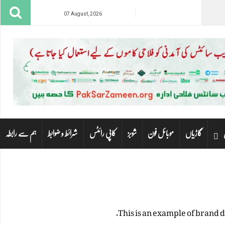
07 August, 2026
Apple A18 Pro (3 nm)
8GB RAM, NVMe
گاڑیاں
موبائل فون
شوبز
کاپی رائٹس
شرائط و ضوابط
ہم سے رابطہ
1TB Built-in
Sto
6.9 Inches
Dis
Triple Camera: 48 MP, f/1.8, 24mm (wide), 1/1.28", dual pixel PDAF
Cam
(Li-ion Non removable), 4685 mAh
Bat
View Deta
This is an example of brand 