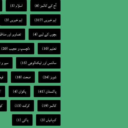
(5)
اسلام
(8)
آج کے کالمز
(3)
اہم خبریں
(317)
اہم خبریں
تصاویر اور مناظر
(4)
بچوں کے لیے
(20)
دلچسپ و عجیب
(10)
تعلیم
سیر و 
(15)
سائنس اور ٹیکنالوجی
فیچ
(18)
صحت
(24)
شوبز
ک
(4)
پکوان
(41)
پاکستان
کھ
(13)
کرکٹ
(19)
کالمز
(1)
ہاکی
(3)
کہانیاں