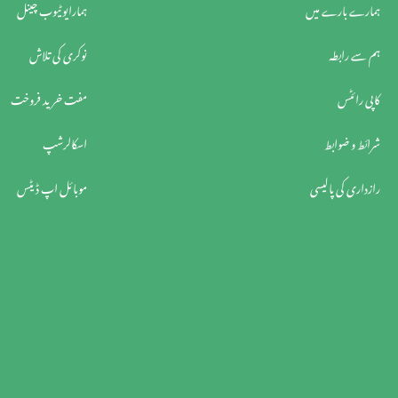
ہمارے بارے میں
ہمارایوٹیوب چینل
ہم سے رابطہ
نوکری کی تلاش
کاپی رائٹس
مفت خرید فروخت
شرائط و ضوابط
اسکالرشپ
رازداری کی پالیسی
موبائل اپ ڈیٹس