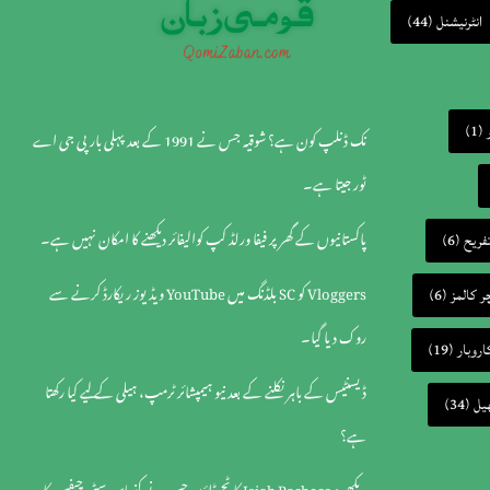
(44)
انٹرنیشنل
(1)
نک ڈنلپ کون ہے؟ شوقیہ جس نے 1991 کے بعد پہلی بار پی جی اے
ٹور جیتا ہے۔
پاکستانیوں کے گھر پر فیفا ورلڈ کپ کوالیفائر دیکھنے کا امکان نہیں ہے۔
(6)
تفریح
Vloggers کو SC بلڈنگ میں YouTube ویڈیوز ریکارڈ کرنے سے
(6)
ر کالمز
روک دیا گیا۔
(19)
اروبار
ڈیسنٹیس کے باہر نکلنے کے بعد نیو ہیمپشائر ٹرمپ، ہیلی کے لیے کیا رکھتا
(34)
یل
ہے؟