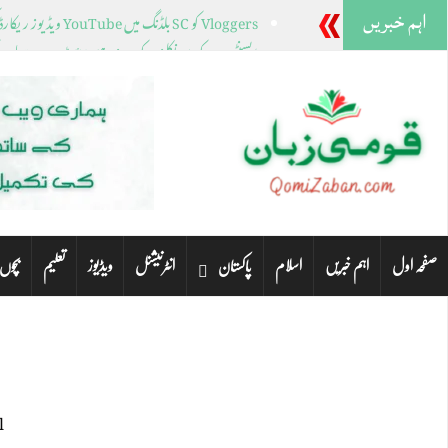
اہم خبریں
Vloggers کو SC بلڈنگ میں YouTube ویڈیوز ریکارڈ کرنے سے روک دیا گیا۔
ڈیسنٹیس کے باہر نکلنے کے بعد نیو ہیمپشائر ٹرمپ، ہیلی ک
پشاور سے این اے، پی اے کی نشستوں کے لیے کئی خوات
کراچی کے مختلف علاقوں میں صبح سویرے بارش ہوئی
ٹنلے پارک میں فائرنگ، چار خواتین ہلاک مرد گرفتار
صفحہ اول
اہم خبریں
اسلام
انٹرنیشنل
ویڈیوز
تعلیم
پاکستان
بچوں
.