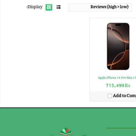
Display:
Reviews (high > low)
Apple iPhone 16 Pro Max 1
₨ 715,499
Add to Com