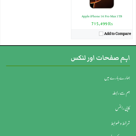
Apple iPhone 16 Pro Max 1TB
₨ 715,499
Add to Compare
اہم صفحات اور لنکس
ہمارے بارے میں
ہم سے رابطہ
کاپی رائٹس
شرائط و ضوابط