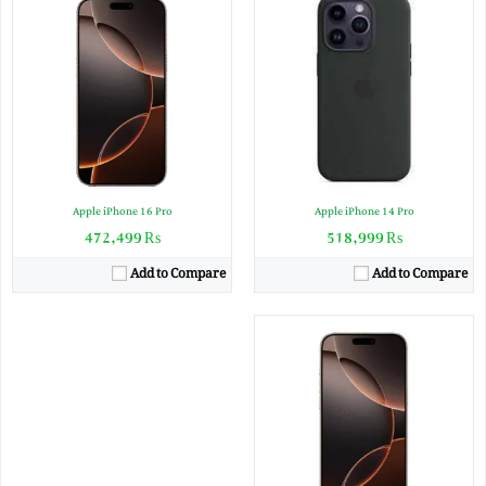
Apple A18 Pro (3 nm)
CPU:
8GB RAM, NVMe
RAM:
1TB Built-in
Storage:
6.9 Inches
Display:
Triple Camera: 48 MP, f/1.8, 24mm (wide), 1/1.28", dual pixel PDAF
Camera:
IOS 18
OS:
(Li-ion Non removable), 4685 mAh
Battery:
View Details →
Apple iPhone 16 Pro
Apple iPhone 14 Pro
₨ 472,499
₨ 518,999
Add to Compare
Add to Compare