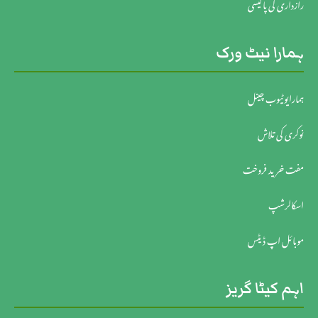
رازداری کی پالیسی
ہمارا نیٹ ورک
ہمارایوٹیوب چینل
نوکری کی تلاش
مفت خرید فروخت
اسکالرشپ
موبائل اپ ڈیٹس
اہم کیٹا گریز