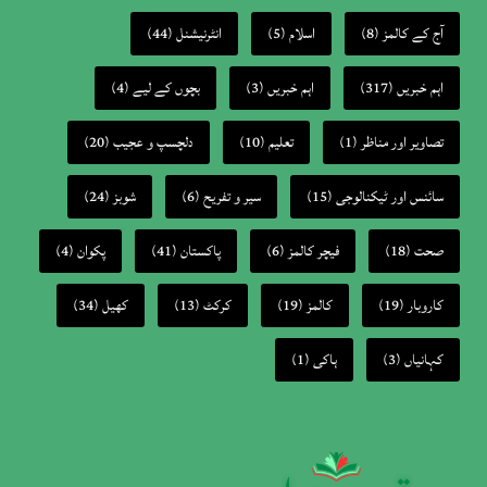
(44)
انٹرنیشنل
(5)
اسلام
(8)
آج کے کالمز
(4)
بچوں کے لیے
(3)
اہم خبریں
(317)
اہم خبریں
(20)
دلچسپ و عجیب
(10)
تعلیم
(1)
تصاویر اور مناظر
(24)
شوبز
(6)
سیر و تفریح
(15)
سائنس اور ٹیکنالوجی
(4)
پکوان
(41)
پاکستان
(6)
فیچر کالمز
(18)
صحت
(34)
کھیل
(13)
کرکٹ
(19)
کالمز
(19)
کاروبار
(1)
ہاکی
(3)
کہانیاں